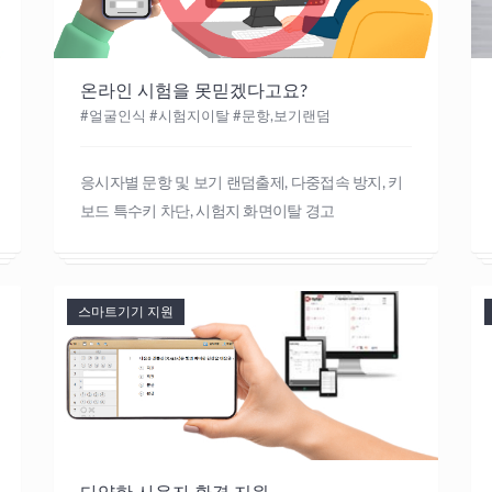
온라인 시험을 못믿겠다고요?
#얼굴인식 #시험지이탈 #문항,보기랜덤
응시자별 문항 및 보기 랜덤출제, 다중접속 방지, 키
보드 특수키 차단, 시험지 화면이탈 경고
스마트기기 지원